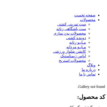
صفحه نخست
محصولات
ست تمرینی کشتی
ست باشگاهی زنانه
محصولات بدن سازی
دوبنده کشتی
مـایـو زنانه
مـایـو مردانه
کاپشن شلوار ورزشی
لباس ژیمناستیک
محصولات استریج
وبلاگ
درباره ما
تماس با ما
Gallery not found.
کد محصول: