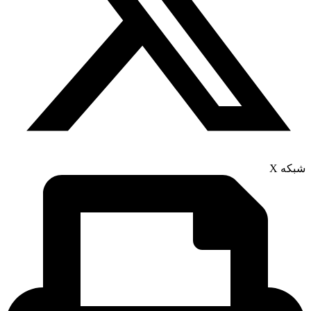
شبکه X